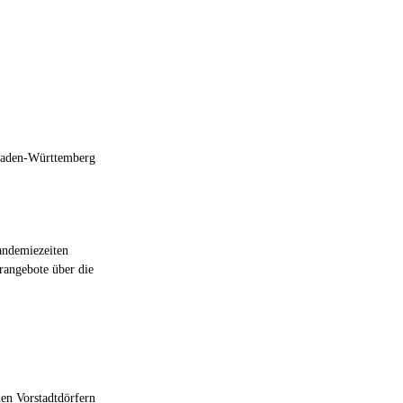
 Baden-Württemberg
andemiezeiten
rangebote über die
den Vorstadtdörfern