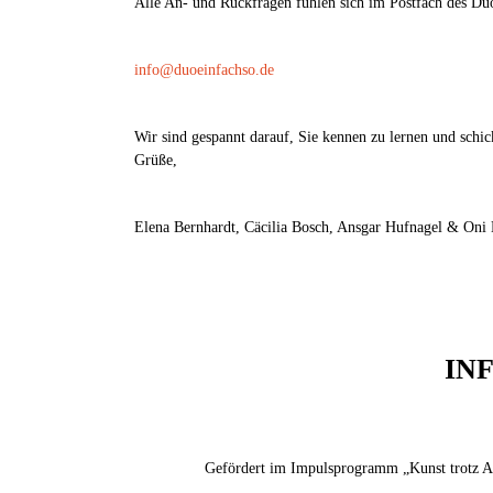
Alle An- und Rückfragen fühlen sich im Postfach des Duos
info@duoeinfachso.de
Wir sind gespannt darauf, Sie kennen zu lernen und schi
Grüße,
Elena Bernhardt, Cäcilia Bosch, Ansgar Hufnagel & Oni
IN
Gefördert im Impulsprogramm „Kunst trotz A