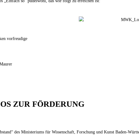
 „Einfach so“ pudelwohl, das wie folgt zu erreichen ist:
cken vorfreudige
 Maurer
FOS ZUR FÖRDERUNG
bstand“ des Ministeriums für Wissenschaft, Forschung und Kunst Baden-Württ