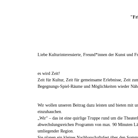
"Fr
Liebe Kulturinteressierte, Freund*innen der Kunst und Fr
es wird Zeit!
Zeit für Kultur, Zeit für gemeinsame Erlebnisse, Zeit 
Begegnungs-Spiel-Räume und Möglichkeiten wieder Nähe 
Wir wollen unseren Beitrag dazu leisten und bieten mit 
einzuhauchen.
„Wir“ – das ist eine quirlige Truppe rund um die Theat
abwechslungsreichen Programm von max. 90 Minuten Läng
umliegender Region.
Sie planen ein kleines Nachbarschaftsfest über den Somm