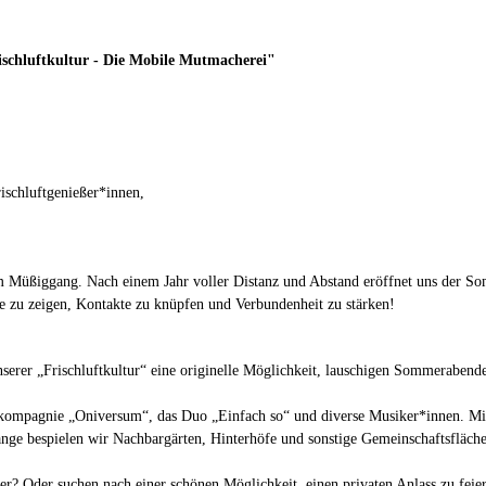
ischluftkultur - Die Mobile Mutmacherei"
ischluftgenießer*innen,
zum Müßiggang. Nach einem Jahr voller Distanz und Abstand eröffnet uns der S
zu zeigen, Kontakte zu knüpfen und Verbundenheit zu stärken!
unserer „Frischluftkultur“ eine originelle Möglichkeit, lauschigen Sommeraben
erkompagnie „Oniversum“, das Duo „Einfach so“ und diverse Musiker*innen. Mi
e bespielen wir Nachbargärten, Hinterhöfe und sonstige Gemeinschaftsfläche
er? Oder suchen nach einer schönen Möglichkeit, einen privaten Anlass zu feie