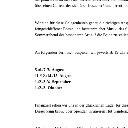
über einen Garten, der sich über Besucher*innen freut, 
Wir sind für diese Gelegenheiten genau die richtigen Ans
feingeschliffener Poesie und facettenreicher Musik, das fü
Sommerabend der besonderen Art auf die Beine zu stelle
An folgenden Terminen bespielen wir jeweils ab 19 Uhr m
5./6./7./8. August
11./12./14./15. August
1./2./3./4. September
1./2./3. Oktober
Finanziell sehen wir uns in der glücklichen Lage, für die
Dieser kann bspw. über Spenden in unseren Hut wandern,