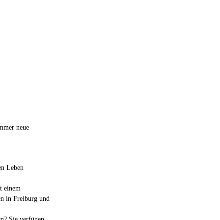
ommer neue
den Leben
t einem
n in Freiburg und
rn? Sie verfügen